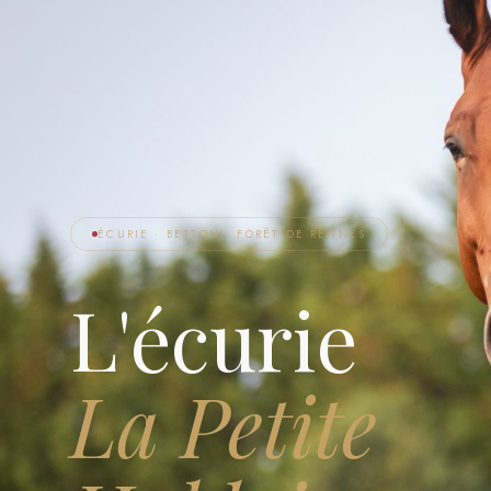
ÉCURIE · BETTON · FORÊT DE RENNES
L'écurie
La Petite