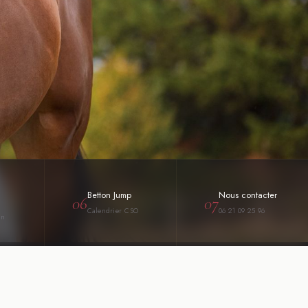
Betton Jump
Nous contacter
06
07
Calendrier CSO
06 21 09 25 96
on