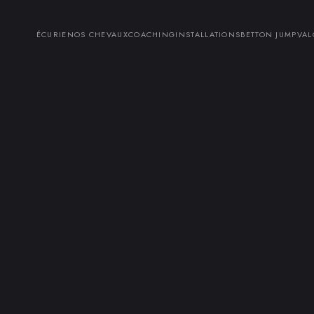
ÉCURIE
NOS CHEVAUX
COACHING
INSTALLATIONS
BETTON JUMP
VAL