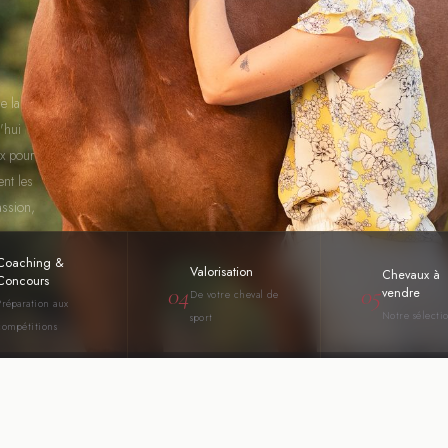
e la
'hui
ux pour
ent les
assion,
Coaching &
Valorisation
Chevaux à
Concours
04
05
vendre
De votre cheval de
Préparation aux
Notre sélecti
sport
compétitions