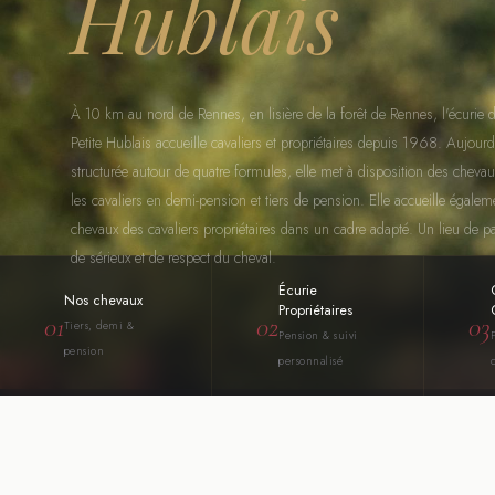
Hublais
À 10 km au nord de Rennes, en lisière de la forêt de Rennes, l'écurie d
Petite Hublais accueille cavaliers et propriétaires depuis 1968. Aujourd
structurée autour de quatre formules, elle met à disposition des cheva
les cavaliers en demi-pension et tiers de pension. Elle accueille égalem
chevaux des cavaliers propriétaires dans un cadre adapté. Un lieu de p
de sérieux et de respect du cheval.
Écurie
Nos chevaux
Propriétaires
01
02
03
Tiers, demi &
Pension & suivi
pension
personnalisé